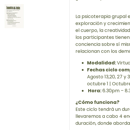
La psicoterapia grupal 
exploración y crecimien
el cuerpo, la creativida
los participantes tienen
conciencia sobre sí mi
relacionan con los dem
Modalidad:
Virtu
Fechas ciclo com
Agosto 13,20, 27 y 
octubre 1 | Octubre 
Hora:
6.30pm – 8.
¿Cómo funciona?
Este ciclo tendrá un du
llevaremos a cabo 4 e
duración, donde aborda